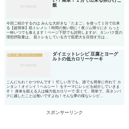
い！簡単！１分で出来る卵かけご
飯
今回ご紹介するのは みんな大好きな「たまご」を使って１分で出来
る【超簡単】筋トレメシ！時間の無い朝に！夜ジム帰りにさ らっと
一杯いつでも食えます！ページ下部でも説明しますが、タンパク質の
理想摂取量は、 筋トレをしている方で筋肥大を目指す方は...
ダイエットレシピ 豆腐とヨーグ
筋トレ飯・ダイエットレシピ
ルトの低カロリーケーキ
こんにちわ！かつやんです！ 忙しい方でも、誰でも簡単に作れて カ
ンタン！オイシイ！ヘルシー！ をテーマにレシピを紹介していきま
す！ 身体を鍛える人は極力低カロリーで 安くて、簡単で、高タンパ
クに越したことは無いですよね！そんな夢の様なレシピ...
スポンサーリンク