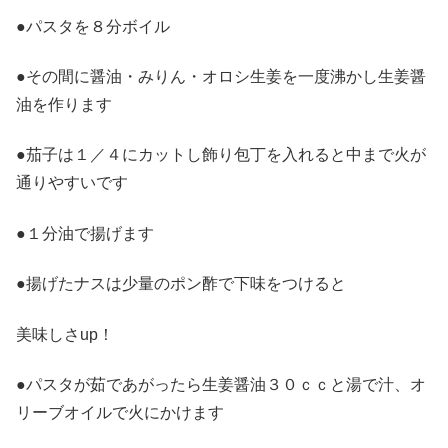
●パスタを８分ボイル
●その間に醤油・みりん・オロシ生姜を一度沸かし生姜醤
油を作ります
●茄子は１／４にカットし飾り包丁を入れると中まで火が
通りやすいです
●１分油で揚げます
●揚げたナスは少量のポン酢で下味をつけると
美味しさup！
●パスタが茹であがったら生姜醤油３０ｃｃと湯で汁、オ
リーブオイルで火にかけます