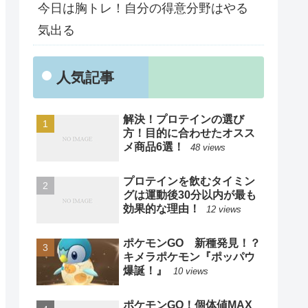
今日は胸トレ！自分の得意分野はやる
気出る
人気記事
解決！プロテインの選び
方！目的に合わせたオスス
メ商品6選！
48 views
プロテインを飲むタイミン
グは運動後30分以内が最も
効果的な理由！
12 views
ポケモンGO 新種発見！？
キメラポケモン『ポッパウ
爆誕！』
10 views
ポケモンGO！個体値MAX