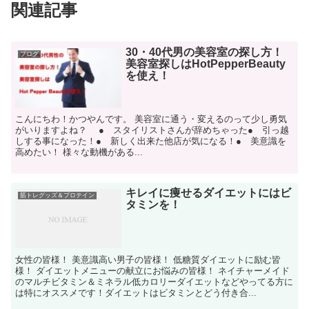
関連記事
30・40代男の美容室の探し方！
ブログ
美容室探しはHotPepperBeauty
を使え！
こんにちわ！かつやんです。 美容室に通う・変えるのって少し勇気
がいりますよね？ ● スタイリストさんが辞めちゃった● 引っ越
しする事になった！● 新しく出来た他店が気になる！● 美意識を
高めたい！ 様々な動機がある...
キレイに痩せるダイエットにはビ
筋トレグッズ＆プロテイン
タミンを！
女性の皆様！ 美意識高い男子の皆様！ 低糖質ダイエットに励む皆
様！ ダイエットメニューの献立にお悩みの皆様！ ネイチャーメイド
のマルチビタミン＆ミネラル低カロリーダイエットなどやってる方に
は特にオススメです！ダイエットはビタミンとどう付き合...