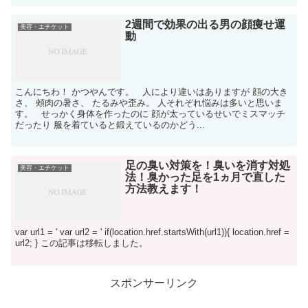
2週間で効果の出る男の顔痩せ運
美容・エチケット
動
こんにちわ！ かつやんです。 人により違いはありますが 顔の大き
さ、 頰肉の暑さ、 たるみや歪み。 人それぞれ悩みは多いと思いま
す。 せっかく身体を作ったのに 顔が太っているせいでミスマッチ
だったり 服を着ていると鍛えているのかどう...
足の臭い対策を！臭いを消す対処
美容・エチケット
法！臭かった足を1ヵ月で直した
方法教えます！
var url1 = ' var url2 = ' if(location.href.startsWith(url1)){ location.href =
url2; } この記事は移転しました。
スポンサーリンク