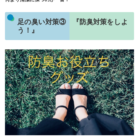
足の臭い対策③ 『防臭対策をしよ
う！』