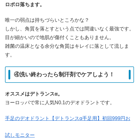
ロポロ落ちます。
唯一の弱点は持ちづらいところかな？
しかし、角質を落とすという点では間違いなく最強です。
目が細かいので地肌が傷付くこともありません。
雑菌の温床となる余分な角質はキレイに落として流しま
す。
④洗い終わったら制汗剤でケアしよう！
オススメはデトランスα。
ヨーロッパで常に人気N0.1のデオドラントです。
手足のデオドラント【デトランスα手足用】初回999円お
試しモニター