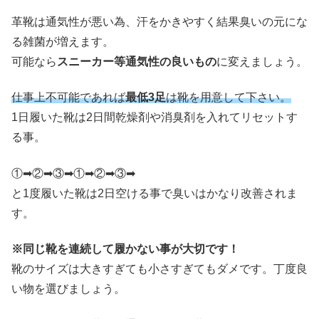
革靴は通気性が悪い為、汗をかきやすく結果臭いの元にな
る雑菌が増えます。
可能なら
スニーカー等通気性の良いもの
に変えましょう。
仕事上不可能であれば
最低3足
は靴を用意して下さい。
1日履いた靴は2日間乾燥剤や消臭剤を入れてリセットす
る事。
①➡②➡③➡①➡②➡③➡
と1度履いた靴は2日空ける事で臭いはかなり改善されま
す。
※同じ靴を連続して履かない事が大切です！
靴のサイズは大きすぎても小さすぎてもダメです。丁度良
い物を選びましょう。