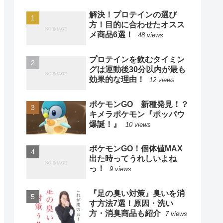
解決！プロテインの選び
方！目的に合わせたオスス
メ商品6選！
48 views
プロテインを飲むタイミン
グは運動後30分以内が最も
効果的な理由！
12 views
ポケモンGO 新種発見！？
キメラポケモン『ポッパウ
爆誕！』
10 views
ポケモンGO！個体値MAX
出た時ってうれしいよね
っ！
9 views
『足の臭い対策』臭いを消
す方法7選！原因・洗い
方・消臭商品も紹介
7 views