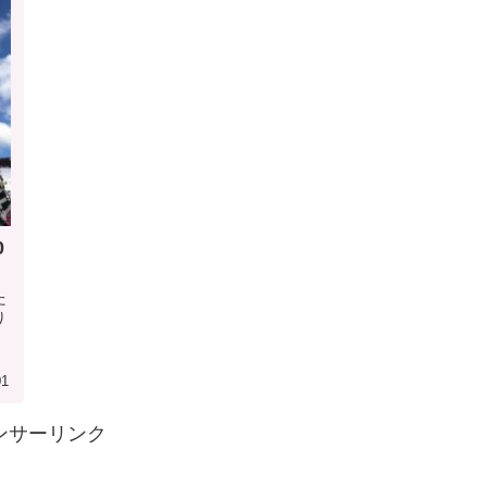
0
た
り
う
01
ンサーリンク