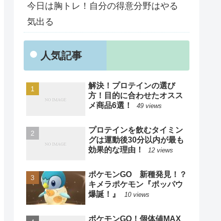
今日は胸トレ！自分の得意分野はやる
気出る
人気記事
解決！プロテインの選び
方！目的に合わせたオスス
メ商品6選！
49 views
プロテインを飲むタイミン
グは運動後30分以内が最も
効果的な理由！
12 views
ポケモンGO 新種発見！？
キメラポケモン『ポッパウ
爆誕！』
10 views
ポケモンGO！個体値MAX