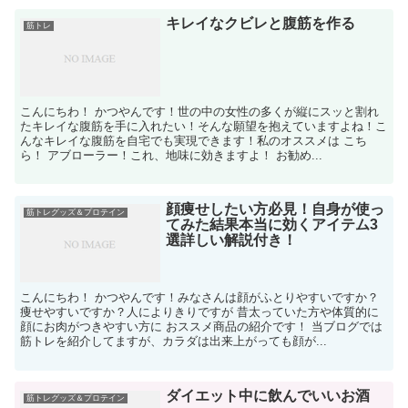
キレイなクビレと腹筋を作る
筋トレ
こんにちわ！ かつやんです！世の中の女性の多くが縦にスッと割れ
たキレイな腹筋を手に入れたい！そんな願望を抱えていますよね！こ
んなキレイな腹筋を自宅でも実現できます！私のオススメは こち
ら！ アブローラー！これ、地味に効きますよ！ お勧め...
顔痩せしたい方必見！自身が使っ
筋トレグッズ＆プロテイン
てみた結果本当に効くアイテム3
選詳しい解説付き！
こんにちわ！ かつやんです！みなさんは顔がふとりやすいですか？
痩せやすいですか？人によりきりですが 昔太っていた方や体質的に
顔にお肉がつきやすい方に おススメ商品の紹介です！ 当ブログでは
筋トレを紹介してますが、カラダは出来上がっても顔が...
ダイエット中に飲んでいいお酒
筋トレグッズ＆プロテイン