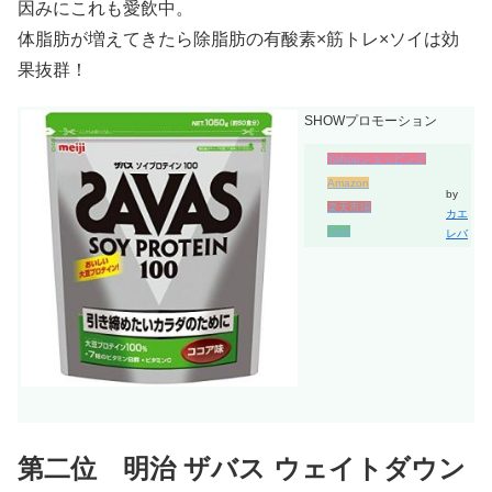
因みにこれも愛飲中。
体脂肪が増えてきたら除脂肪の有酸素×筋トレ×ソイは効
果抜群！
SHOWプロモーション
Yahooショッピング
Amazon
by
楽天市場
カエ
7net
レバ
第二位 明治 ザバス ウェイトダウン