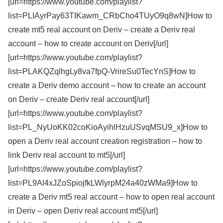
[url=https://www.youtube.com/playlist?
list=PLIAyrPay63TIKawm_CRbCho4TUyO9q8wN]How to
create mt5 real account on Deriv – create a Deriv real
account – how to create account on Deriv[/url]
[url=https://www.youtube.com/playlist?
list=PLAKQZqlhgLy8va7fpQ-VrireSu0TecYnS]How to
create a Deriv demo account – how to create an account
on Deriv – create Deriv real account[/url]
[url=https://www.youtube.com/playlist?
list=PL_NyUoKK02coKioAyihlHzuUSvqMSU9_x]How to
open a Deriv real account creation registration – how to
link Deriv real account to mt5[/url]
[url=https://www.youtube.com/playlist?
list=PL9Al4xJZoSpiojfkLWlyrpM24a40zWMa9]How to
create a Deriv mt5 real account – how to open real account
in Deriv – open Deriv real account mt5[/url]