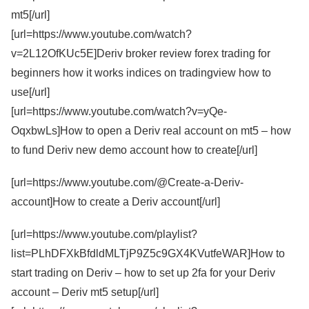
mt5[/url]
[url=https://www.youtube.com/watch?
v=2L12OfKUc5E]Deriv broker review forex trading for
beginners how it works indices on tradingview how to
use[/url]
[url=https://www.youtube.com/watch?v=yQe-
OqxbwLs]How to open a Deriv real account on mt5 – how
to fund Deriv new demo account how to create[/url]
[url=https://www.youtube.com/@Create-a-Deriv-
account]How to create a Deriv account[/url]
[url=https://www.youtube.com/playlist?
list=PLhDFXkBfdldMLTjP9Z5c9GX4KVutfeWAR]How to
start trading on Deriv – how to set up 2fa for your Deriv
account – Deriv mt5 setup[/url]