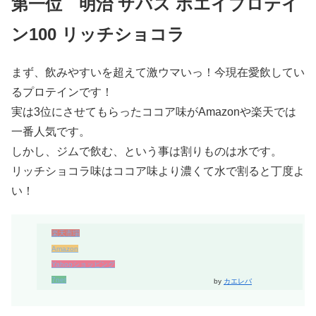
第一位 明治 ザバス ホエイプロテイ
ン100 リッチショコラ
まず、飲みやすいを超えて激ウマいっ！今現在愛飲してい
るプロテインです！
実は3位にさせてもらったココア味がAmazonや楽天では
一番人気です。
しかし、ジムで飲む、という事は割りものは水です。
リッチショコラ味はココア味より濃くて水で割ると丁度よ
い！
楽天市場
Amazon
Yahooショッピング
7net
by
カエレバ