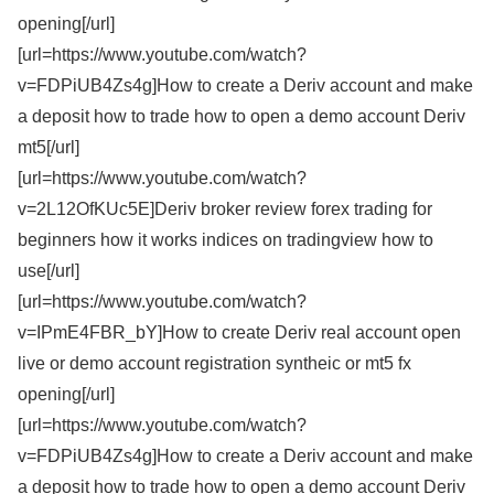
opening[/url]
[url=https://www.youtube.com/watch?
v=FDPiUB4Zs4g]How to create a Deriv account and make
a deposit how to trade how to open a demo account Deriv
mt5[/url]
[url=https://www.youtube.com/watch?
v=2L12OfKUc5E]Deriv broker review forex trading for
beginners how it works indices on tradingview how to
use[/url]
[url=https://www.youtube.com/watch?
v=IPmE4FBR_bY]How to create Deriv real account open
live or demo account registration syntheic or mt5 fx
opening[/url]
[url=https://www.youtube.com/watch?
v=FDPiUB4Zs4g]How to create a Deriv account and make
a deposit how to trade how to open a demo account Deriv