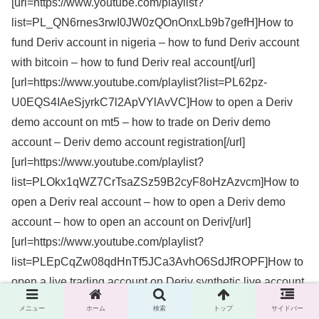
[url=https://www.youtube.com/playlist?
list=PL_QN6rnes3rwI0JW0zQOnOnxLb9b7gefH]How to
fund Deriv account in nigeria – how to fund Deriv account
with bitcoin – how to fund Deriv real account[/url]
[url=https://www.youtube.com/playlist?list=PL62pz-
U0EQS4IAeSjyrkC7l2ApVYlAvVC]How to open a Deriv
demo account on mt5 – how to trade on Deriv demo
account – Deriv demo account registration[/url]
[url=https://www.youtube.com/playlist?
list=PLOkx1qWZ7CrTsaZSz59B2cyF8oHzAzvcm]How to
open a Deriv real account – how to open a Deriv demo
account – how to open an account on Deriv[/url]
[url=https://www.youtube.com/playlist?
list=PLEpCqZw08qdHnTf5JCa3AvhO6SdJfROPF]How to
open a live trading account on Deriv synthetic live account
– Deriv open live account[/url]
メニュー
ホーム
検索
トップ
サイドバー