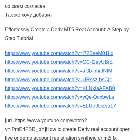
со свем согласен
Так же хочу добавит
Effortlessly Create a Deriv MT5 Real Account: A Step-by-
Step Tutorial
https://www.youtube.com/watch?v=I72SseM01Lc
https://www.youtube.com/watch?v=GC-f2eyUBiE
https://www.youtube.com/watch?v=aGb-hhrJNIM
https://www.youtube.com/watch?v=URssz-bsCjc
https://www.youtube.com/watch?v=KLNxIaAFAB0
https://www.youtube.com/watch?v=yQe-OqxbwLs
https://www.youtube.com/watch?v=ELUe9DZvu1Y
[url=https://www.youtube.com/watch?
v=IPmE4FBR_bY]How to create Deriv real account open
live or demo account registration syntheic or mt5 fx