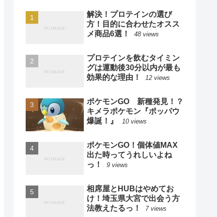
解決！プロテインの選び
方！目的に合わせたオスス
メ商品6選！
48 views
プロテインを飲むタイミン
グは運動後30分以内が最も
効果的な理由！
12 views
ポケモンGO 新種発見！？
キメラポケモン『ポッパウ
爆誕！』
10 views
ポケモンGO！個体値MAX
出た時ってうれしいよね
っ！
9 views
相席屋とHUBはやめてお
け！埼玉県大宮で出会う方
法教えたるっ！
7 views